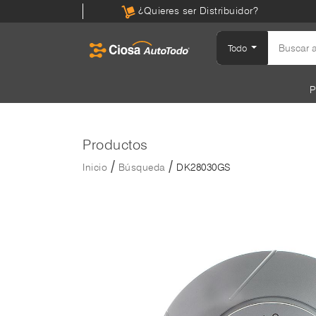
¿Quieres ser Distribuidor?
Todo
P
Productos
/
/
Inicio
Búsqueda
DK28030GS