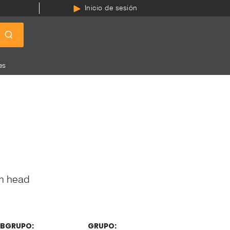
Inicio de sesión
es
m head
BGRUPO:
GRUPO: