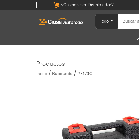
¿Quieres ser Distribuidor?
Todo
P
Productos
/
/
Inicio
Búsqueda
27473C