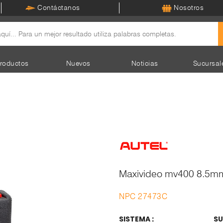
Contáctanos
Nosotros
roductos
Nuevos
Noticias
Sucursal
Maxivideo mv400 8.5m
NPC 27473C
SISTEMA :
SU