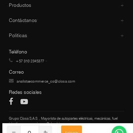
Productos
+
Contáctanos
+
Politicas
+
Teléfono
-
+57 310 2345377
Correo
analistaecommerce_co@ciosa.com
Redes sociales
Grupo Ciosa S.A.S. , Mayorista de autopartes eléctricas, mecánicas, fuel
injection y accesorios en Colombia
–
+
Agregar