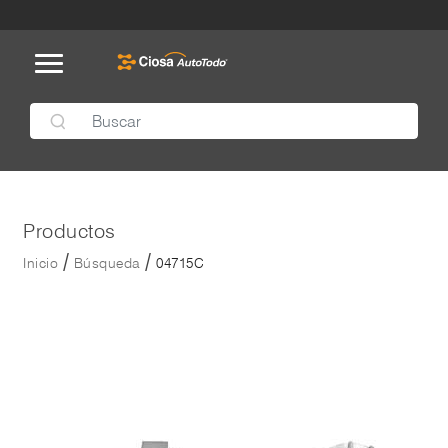
Productos
/
/
Inicio
Búsqueda
04715C