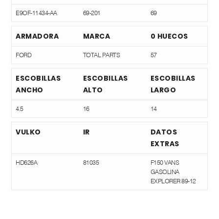
E9OF-11434-AA
69-201
69
ARMADORA
MARCA
0 HUECOS
FORD
TOTAL PARTS
57
ESCOBILLAS
ESCOBILLAS
ESCOBILLAS
ANCHO
ALTO
LARGO
4.5
16
14
VULKO
IR
DATOS
EXTRAS
HD626A
81035
F150 VANS
GASOLINA
EXPLORER 89-12