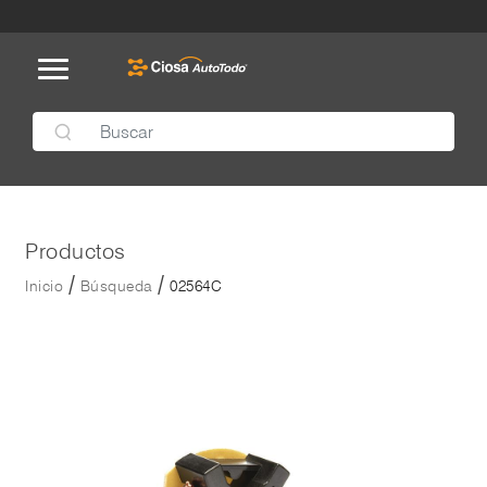
Productos
/
/
Inicio
Búsqueda
02564C