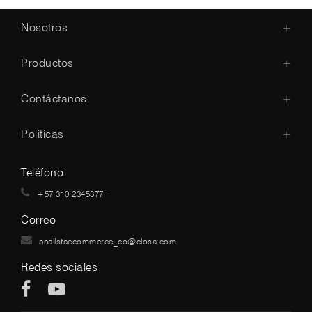
Nosotros
+
Productos
+
Contáctanos
+
Politicas
+
Teléfono
-
+57 310 2345377
Correo
analistaecommerce_co@ciosa.com
Redes sociales