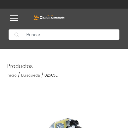
Productos
/
/
Inicio
Búsqueda
02563C