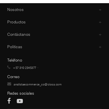
Nosotros
+
Productos
+
Contáctanos
+
Politicas
+
Teléfono
-
+57 310 2345377
Correo
analistaecommerce_co@ciosa.com
Redes sociales