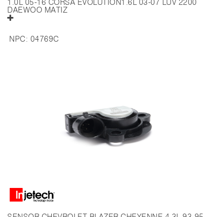
1.0L 05-16 CORSA EVOLUTION1.6L 03-07 LUV 2200
DAEWOO MATIZ
NPC:
04769C
SENSOR CHEVROLET BLAZER CHEYENNE 4.3L 93-95