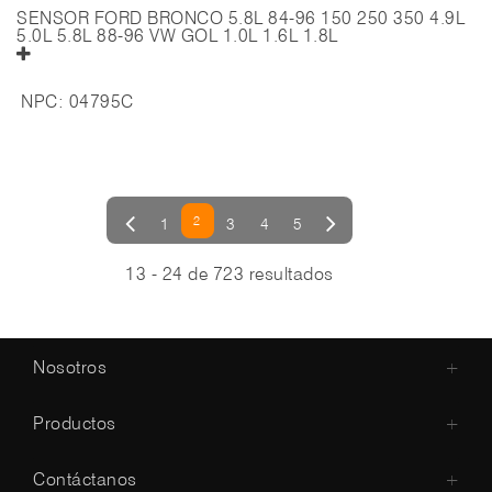
SENSOR FORD BRONCO 5.8L 84-96 150 250 350 4.9L
5.0L 5.8L 88-96 VW GOL 1.0L 1.6L 1.8L
NPC:
04795C
2
1
3
4
5
13 - 24 de 723 resultados
Nosotros
+
Productos
+
Contáctanos
+