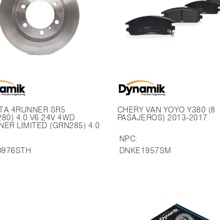
ER SR5
CHERY VAN YOYO Y380 (8
80) 4.0 V6 24V 4WD
PASAJEROS) 2013-2017
ER LIMITED (GRN285) 4.0
V 4WD PRADO TX / TX-L
NPC:
50) 3.0 TD 16V 4WD
 TX / TX-L (GRJ150) 4.0 V6
976STH
DNKE1957SM
PRADO TX SUMO (TRJ150)
6V 4WD PRADO VX / VX-L
50) 3.0 TD 16V 4WD
 VX / VX-L (GRJ150) 4.0 V6
4WD LEXUS GX460 4.6