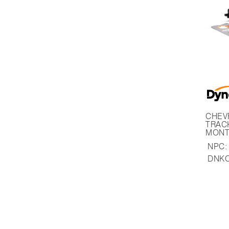
CHEVROLET ON
TRAC
MONT
NPC:
DNKO