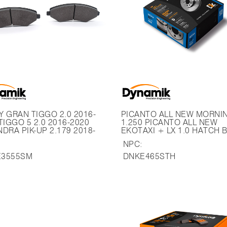
 2016-
PICANTO ALL NEW MORNI
1.250 PICANTO ALL NEW
P 2.179 2018-
EKOTAXI + LX 1.0 HATCH 
PUBLICO RIN-13 Pastilla E465
NPC:
- 22025 X70 PLUS 2022 -
(Largo 113.4mm)
E3555SM
DNKE465STH