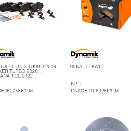
IX TURBO 2019…
RENAULT KWID
KER TURBO 2020…
ANA 1.2L 2022…
NPC:
E26275860LM
DNKOE410602596LM