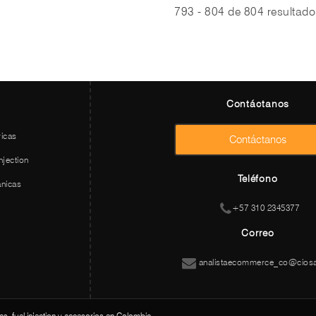
793 - 804 de 804 resultad
Contáctanos
ricas
Contáctanos
njection
Teléfono
nicas
+57 310 2345377
Correo
analistaecommerce_co@cios
as, fuel injection y accesorios en Colombia