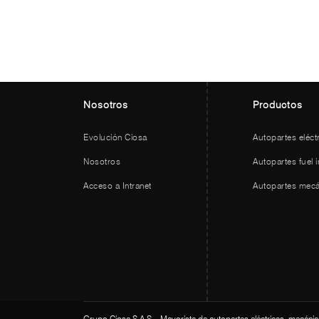
Nosotros
Productos
Evolución Ciosa
Autopartes eléct
Nosotros
Autopartes fuel i
Acceso a Intranet
Autopartes mecá
Grupo Ciosa S.A.S. , Mayorista de autopartes eléctricas, mecánic