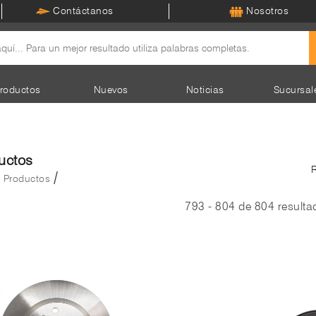
Contáctanos
Nosotros
roductos
Nuevos
Noticias
Sucursal
uctos
/
/
Productos
793 - 804 de 804 resulta