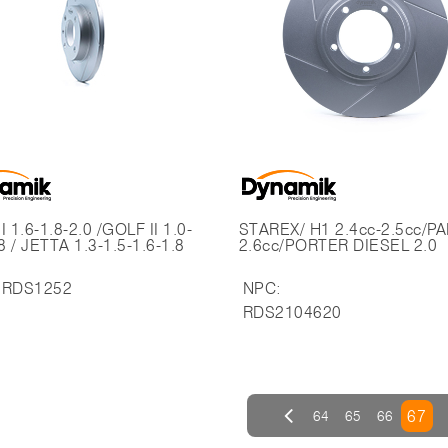
 1.6-1.8-2.0 /GOLF II 1.0-
STAREX/ H1 2.4cc-2.5cc/P
8 / JETTA 1.3-1.5-1.6-1.8
2.6cc/PORTER DIESEL 2.0
RDS1252
NPC:
RDS2104620
67
64
65
66