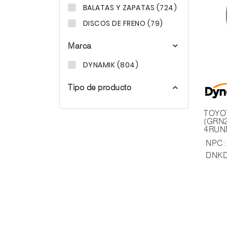
BALATAS Y ZAPATAS (724)
DISCOS DE FRENO (79)
Marca
DYNAMIK (804)
Tipo de producto
TOYOTA 4RUNN
(GRN2
4RUNN
V6 24
NPC:
(KDJ1
PRADO
DNKD
4WD 
2.7 1
(KDJ1
PRADO