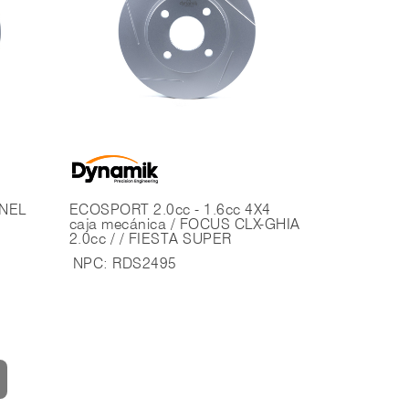
ANEL
ECOSPORT 2.0cc - 1.6cc 4X4
caja mecánica / FOCUS CLX-GHIA
2.0cc / / FIESTA SUPER
CHARGER (venezolano)
NPC:
RDS2495